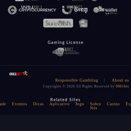
Gaming License
Responsible Gambling
About us
Copyrights © 2026 All Rights Reserved by
0061bet
Related Sites
ade
Eventos
Dicas
Aplicativo
Jogo
Sobre
Casino
Es
Nós