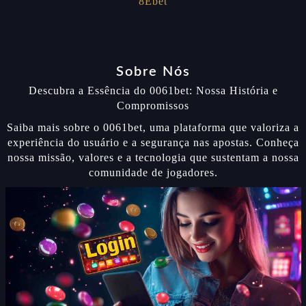
8Ebet
Sobre Nós
Descubra a Essência do 0061bet: Nossa História e
Compromissos
Saiba mais sobre o 0061bet, uma plataforma que valoriza a
experiência do usuário e a segurança nas apostas. Conheça
nossa missão, valores e a tecnologia que sustentam a nossa
comunidade de jogadores.