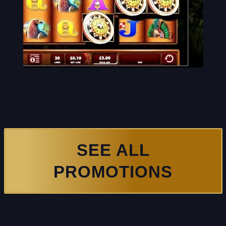
SEE ALL
PROMOTIONS