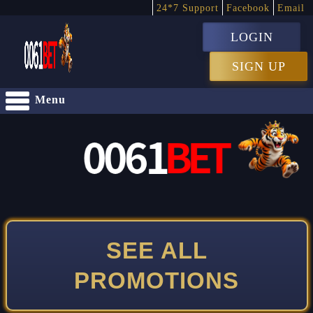
24*7 Support
Facebook
Email
LOGIN
SIGN UP
Menu
SEE ALL
PROMOTIONS