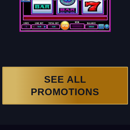
SEE ALL
PROMOTIONS