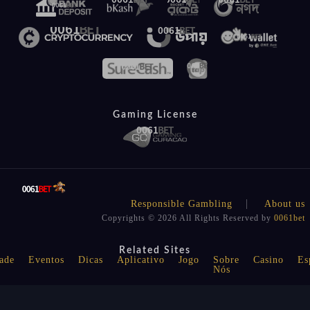
Gaming License
Responsible Gambling
About us
Copyrights © 2026 All Rights Reserved by
0061bet
Related Sites
ade
Eventos
Dicas
Aplicativo
Jogo
Sobre
Casino
Es
Nós