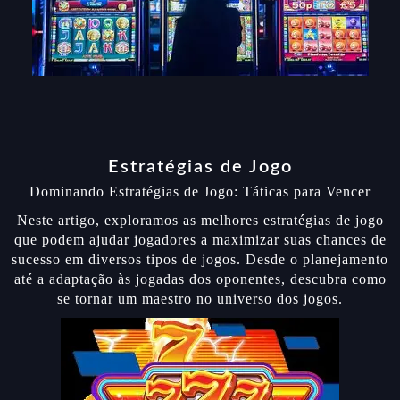
Estratégias de Jogo
Dominando Estratégias de Jogo: Táticas para Vencer
Neste artigo, exploramos as melhores estratégias de jogo
que podem ajudar jogadores a maximizar suas chances de
sucesso em diversos tipos de jogos. Desde o planejamento
até a adaptação às jogadas dos oponentes, descubra como
se tornar um maestro no universo dos jogos.