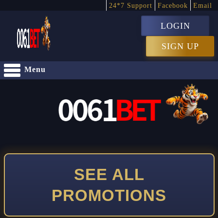
24*7 Support
Facebook
Email
LOGIN
SIGN UP
Menu
SEE ALL
PROMOTIONS