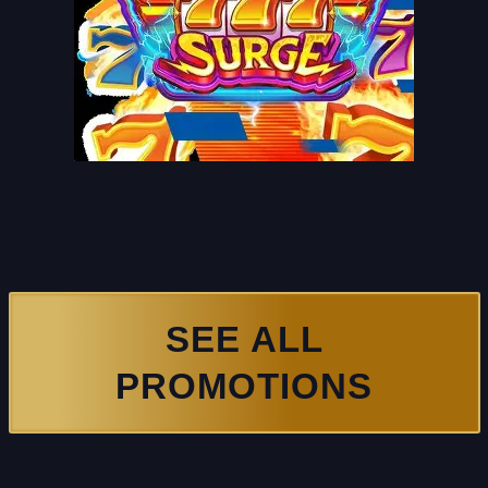
SEE ALL
PROMOTIONS