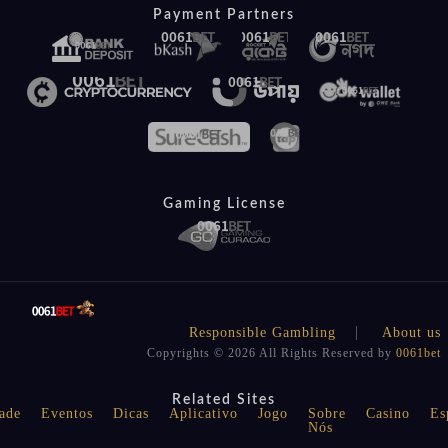
Payment Partners
Gaming License
Responsible Gambling
About us
Copyrights © 2026 All Rights Reserved by
0061bet
Related Sites
ade
Eventos
Dicas
Aplicativo
Jogo
Sobre
Casino
Es
Nós