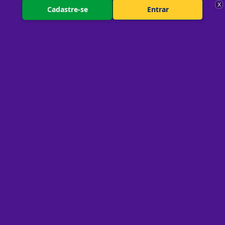
X
Cadastre-se
Entrar