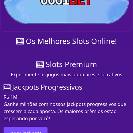
🎰 Os Melhores Slots Online!
🎰 Slots Premium
Experimente os jogos mais populares e lucrativos
🎰 Jackpots Progressivos
R$ 1M+
Ganhe milhões com nossos jackpots progressivos que
crescem a cada aposta. Os maiores prêmios estão
esperando por você!