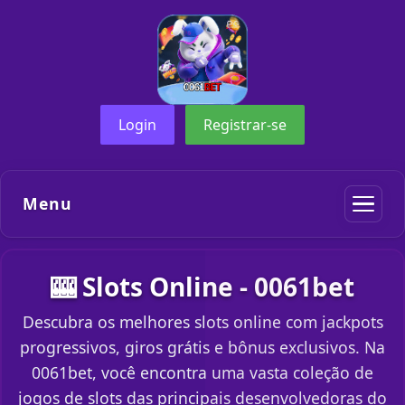
Login
Registrar-se
Menu
🎰 Slots Online - 0061bet
Descubra os melhores slots online com jackpots
progressivos, giros grátis e bônus exclusivos. Na
0061bet, você encontra uma vasta coleção de
jogos de slots das principais desenvolvedoras do