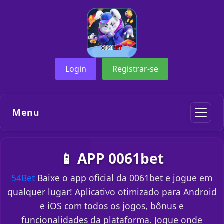
Login
Registrar-se
Menu
📱 APP 0061bet
54Bet
Baixe o app oficial da 0061bet e jogue em
qualquer lugar! Aplicativo otimizado para Android
e iOS com todos os jogos, bônus e
funcionalidades da plataforma. Jogue onde