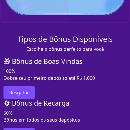
Tipos de Bônus Disponíveis
Escolha o bônus perfeito para você
🎁 Bônus de Boas-Vindas
100%
Dobre seu primeiro depósito até R$ 1.000
Resgatar
🔄 Bônus de Recarga
50%
Bônus em todos os seus depósitos