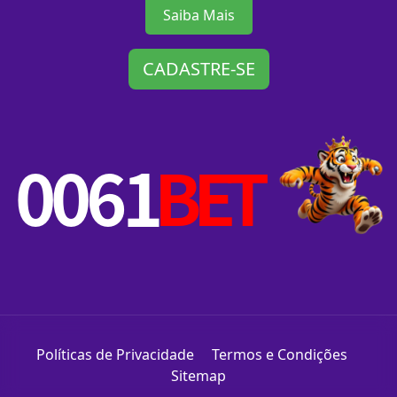
Saiba Mais
CADASTRE-SE
Políticas de Privacidade
Termos e Condições
Sitemap