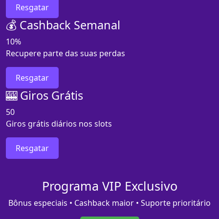
Resgatar
💰 Cashback Semanal
10%
Recupere parte das suas perdas
Resgatar
🎰 Giros Grátis
50
Giros grátis diários nos slots
Resgatar
Programa VIP Exclusivo
Bônus especiais • Cashback maior • Suporte prioritário