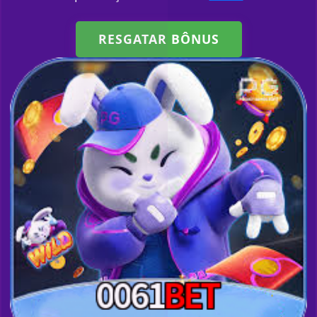
RESGATAR BÔNUS