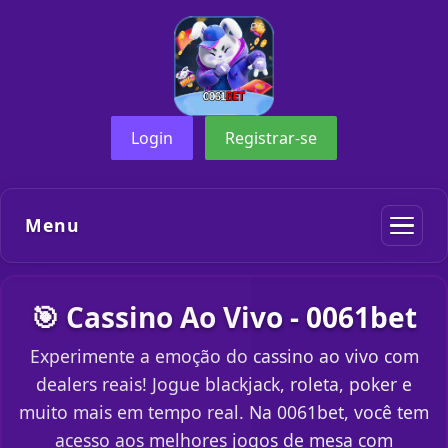
Login
Registrar-se
Menu
🎯 Cassino Ao Vivo - 0061bet
Experimente a emoção do cassino ao vivo com
dealers reais! Jogue blackjack, roleta, poker e
muito mais em tempo real. Na 0061bet, você tem
acesso aos melhores jogos de mesa com