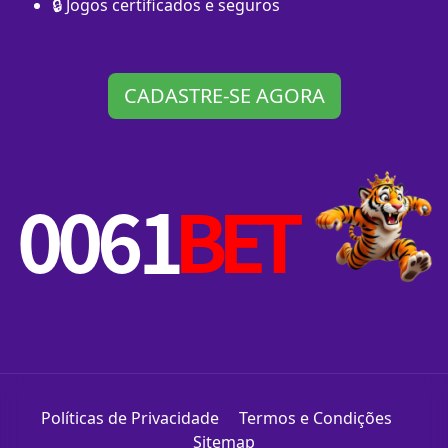
🔒 Jogos certificados e seguros
CADASTRE-SE AGORA
Políticas de Privacidade
Termos e Condições
Sitemap