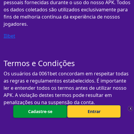
pessoais fornecidas durante o uso do nosso APK. Todos
os dados coletados são utilizados exclusivamente para
fins de melhoria contínua da experiência de nossos
jogadores.
IIibet
Termos e Condições
Os usuários da 0061bet concordam em respeitar todas
as regras e regulamentos estabelecidos. É importante
ler e entender todos os termos antes de utilizar nosso
APK. A violação destes termos pode resultar em
penalizações ou na suspensão da conta.
X
Cadastre-se
Entrar