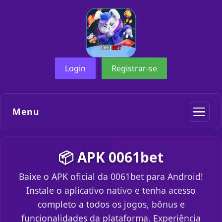
Login
Registrar-se
Menu
📦 APK 0061bet
Baixe o APK oficial da 0061bet para Android!
Instale o aplicativo nativo e tenha acesso
completo a todos os jogos, bônus e
funcionalidades da plataforma. Experiência