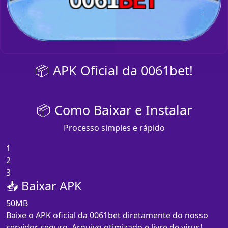
📦 APK Oficial da 0061bet!
📦 Como Baixar e Instalar
Processo simples e rápido
1
2
3
📥 Baixar APK
50MB
Baixe o APK oficial da 0061bet diretamente do nosso
servidor seguro. Arquivo otimizado e livre de vírus!