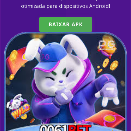
otimizada para dispositivos Android!
BAIXAR APK