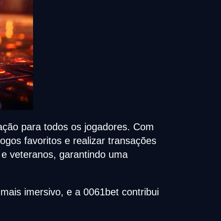
eração para todos os jogadores. Com
gos favoritos e realizar transações
 e veteranos, garantindo uma
mais imersivo, e a 0061bet contribui