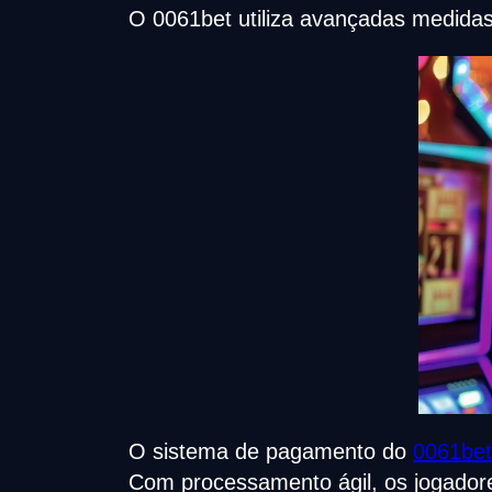
O 0061bet utiliza avançadas medidas
O sistema de pagamento do
0061bet
Com processamento ágil, os jogador