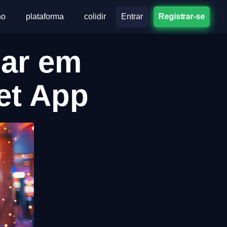
no
plataforma
colidir
Entrar
Registrar-se
lar em
et App