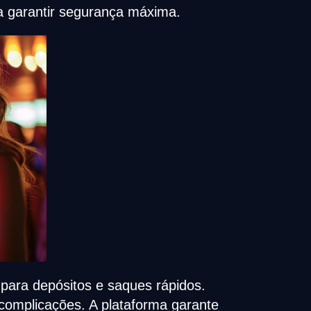
ra garantir segurança máxima.
 para depósitos e saques rápidos.
complicações. A plataforma garante