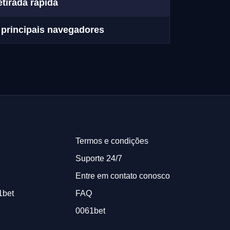
tirada rápida
 principais navegadores
Termos e condições
Suporte 24/7
Entre em contato conosco
1bet
FAQ
0061bet