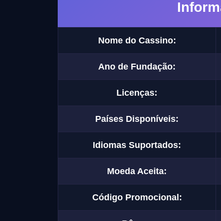
Inform
Nome do Cassino:
Ano de Fundação:
Licenças:
Países Disponíveis:
Idiomas Suportados:
Moeda Aceita:
Código Promocional: