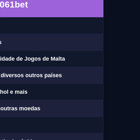
0061bet
s
idade de Jogos de Malta
 diversos outros países
hol e mais
s outras moedas