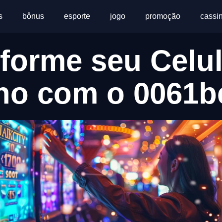
s
bônus
esporte
jogo
promoção
cassi
forme seu Celu
no com o 0061b