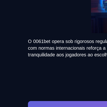
O 0061bet opera sob rigorosos regul
com normas internacionais reforça a
tranquilidade aos jogadores ao esco