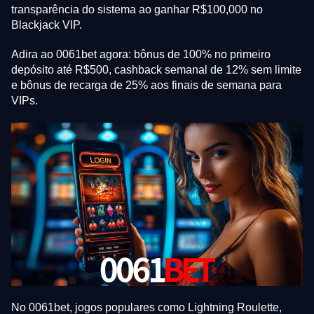
transparência do sistema ao ganhar R$100,000 no
Blackjack VIP.
Adira ao 0061bet agora: bônus de 100% no primeiro
depósito até R$500, cashback semanal de 12% sem limite
e bônus de recarga de 25% aos finais de semana para
VIPs.
No 0061bet, jogos populares como Lightning Roulette,