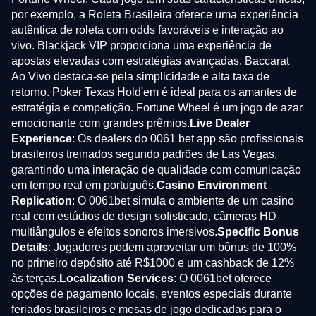
por exemplo, a Roleta Brasileira oferece uma experiência
autêntica de roleta com odds favoráveis e interação ao
vivo. Blackjack VIP proporciona uma experiência de
apostas elevadas com estratégias avançadas. Baccarat
Ao Vivo destaca-se pela simplicidade e alta taxa de
retorno. Poker Texas Hold'em é ideal para os amantes de
estratégia e competição. Fortune Wheel é um jogo de azar
emocionante com grandes prêmios.
Live Dealer
Experience
: Os dealers do 0061 bet app são profissionais
brasileiros treinados segundo padrões de Las Vegas,
garantindo uma interação de qualidade com comunicação
em tempo real em português.
Casino Environment
Replication
: O 0061bet simula o ambiente de um casino
real com estúdios de design sofisticado, câmeras HD
multiângulos e efeitos sonoros imersivos.
Specific Bonus
Details
: Jogadores podem aproveitar um bônus de 100%
no primeiro depósito até R$1000 e um cashback de 12%
às terças.
Localization Services
: O 0061bet oferece
opções de pagamento locais, eventos especiais durante
feriados brasileiros e mesas de jogo dedicadas para o