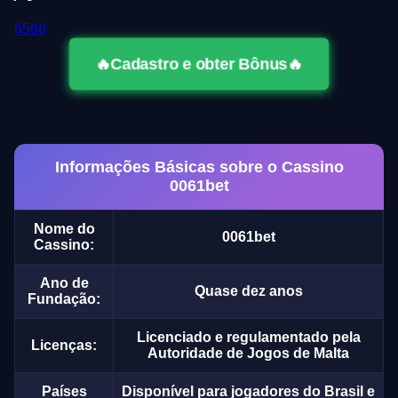
6566
🔥Cadastro e obter Bônus🔥
Informações Básicas sobre o Cassino
0061bet
Nome do
0061bet
Cassino:
Ano de
Quase dez anos
Fundação:
Licenciado e regulamentado pela
Licenças:
Autoridade de Jogos de Malta
Países
Disponível para jogadores do Brasil e