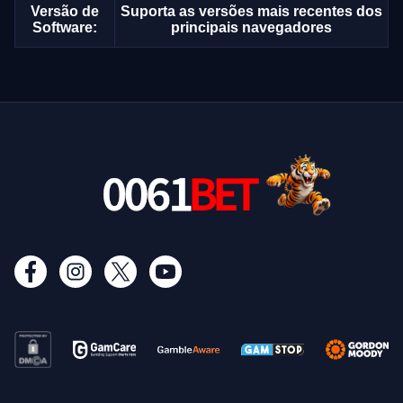
Versão de
Suporta as versões mais recentes dos
Software:
principais navegadores