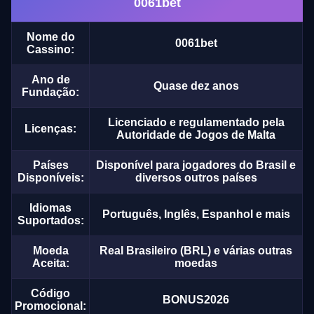
0061bet
Nome do
0061bet
Cassino:
Ano de
Quase dez anos
Fundação:
Licenciado e regulamentado pela
Licenças:
Autoridade de Jogos de Malta
Países
Disponível para jogadores do Brasil e
Disponíveis:
diversos outros países
Idiomas
Português, Inglês, Espanhol e mais
Suportados:
Moeda
Real Brasileiro (BRL) e várias outras
Aceita:
moedas
Código
BONUS2026
Promocional: