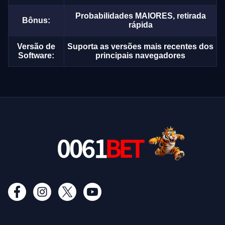
Probabilidades MAIORES, retirada
Bônus:
rápida
Versão de
Suporta as versões mais recentes dos
Software:
principais navegadores