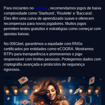
Para iniciantes no
0061bet
, recomendamos jogos de baixa
complexidade como 'Starburst', 'Roulette' e 'Baccarat'.
Eles têm uma curva de aprendizado suave e oferecem
recompensas para novos jogadores. Muitos jogos
permitem testes gratuitos e estratégias como começar com
apostas baixas.
No 0061bet, garantimos a equidade com RNGs
certificados por entidades como eCOGRA. Mostramos
RTPs para transparência e promovemos o jogo
responsável com limites pessoais. Protegemos dados com
criptografia avançada e protocolos de segurança
rigorosos.