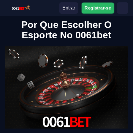
Entrar
Registrar-se
Por Que Escolher O
Esporte No 0061bet