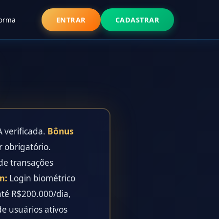
forma
ENTRAR
CADASTRAR
 verificada.
Bônus
 obrigatório.
 de transações
m:
Login biométrico
até R$200.000/dia,
e usuários ativos