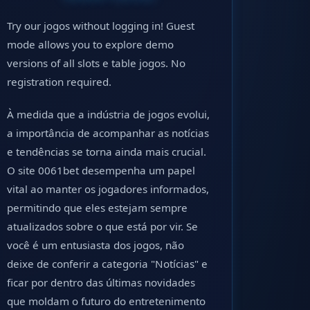
Try our jogos without logging in! Guest
mode allows you to explore demo
versions of all slots e table jogos. No
registration required.
À medida que a indústria de jogos evolui,
a importância de acompanhar as notícias
e tendências se torna ainda mais crucial.
O site 0061bet desempenha um papel
vital ao manter os jogadores informados,
permitindo que eles estejam sempre
atualizados sobre o que está por vir. Se
você é um entusiasta dos jogos, não
deixe de conferir a categoria "Notícias" e
ficar por dentro das últimas novidades
que moldam o futuro do entretenimento