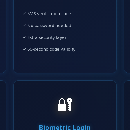
✓ SMS verification code
✓ No password needed
✓ Extra security layer
✓ 60-second code validity
🔐
Biometric Login