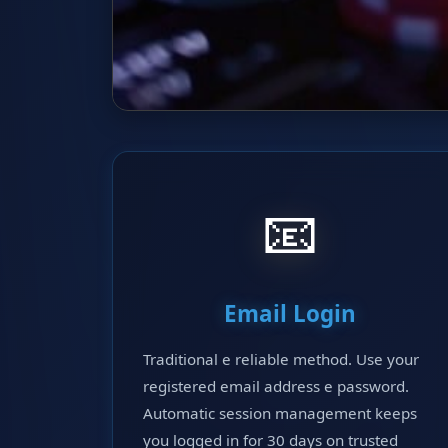
📧
Email Login
Traditional e reliable method. Use your
registered email address e password.
Automatic session management keeps
you logged in for 30 days on trusted