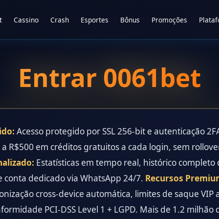
t
Cassino
Crash
Esportes
Bônus
Promoções
Plata
Entrar 0061bet
ido:
Acesso protegido por SSL 256-bit e autenticação 2FA
a R$500 em créditos gratuitos a cada login, sem rollover
alizado:
Estatísticas em tempo real, histórico completo
de conta dedicado via WhatsApp 24/7.
Recursos Premiu
ronização cross-device automática, limites de saque VIP 
onformidade PCI-DSS Level 1 + LGPD. Mais de 1.2 milhão d