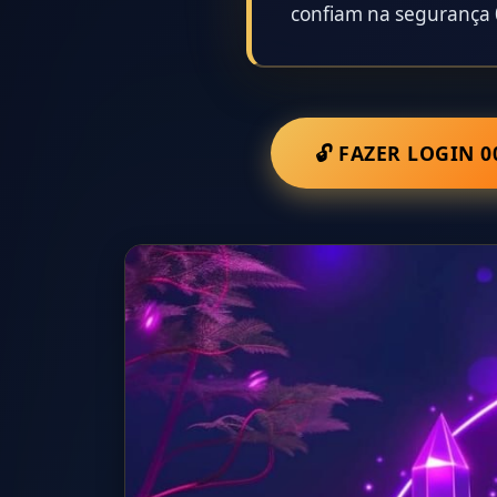
confiam na segurança 
🔓 FAZER LOGIN 0