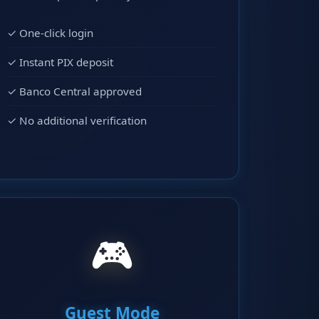
✓ One-click login
✓ Instant PIX deposit
✓ Banco Central approved
✓ No additional verification
🎮
Guest Mode