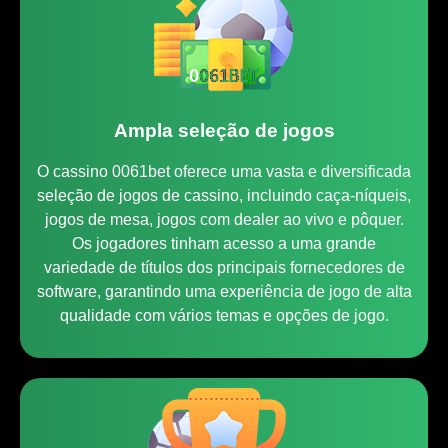
Ampla seleção de jogos
O cassino 0061bet oferece uma vasta e diversificada
seleção de jogos de cassino, incluindo caça-níqueis,
jogos de mesa, jogos com dealer ao vivo e pôquer.
Os jogadores tinham acesso a uma grande
variedade de títulos dos principais fornecedores de
software, garantindo uma experiência de jogo de alta
qualidade com vários temas e opções de jogo.