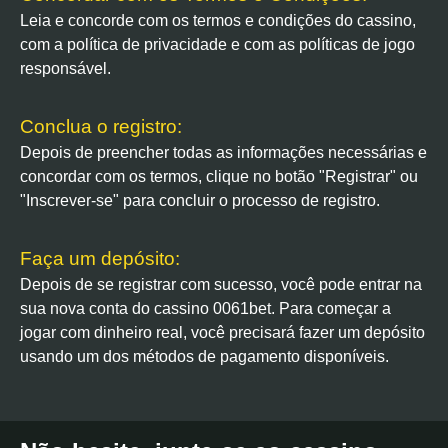
Leia e concorde com os termos e condições do cassino,
com a política de privacidade e com as políticas de jogo
responsável.
Conclua o registro:
Depois de preencher todas as informações necessárias e
concordar com os termos, clique no botão "Registrar" ou
"Inscrever-se" para concluir o processo de registro.
Faça um depósito:
Depois de se registrar com sucesso, você pode entrar na
sua nova conta do cassino 0061bet. Para começar a
jogar com dinheiro real, você precisará fazer um depósito
usando um dos métodos de pagamento disponíveis.