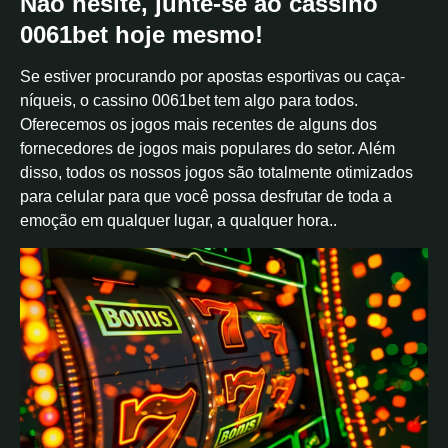
Não hesite, junte-se ao cassino
0061bet hoje mesmo!
Se estiver procurando por apostas esportivas ou caça-
níqueis, o cassino 0061bet tem algo para todos.
Oferecemos os jogos mais recentes de alguns dos
fornecedores de jogos mais populares do setor. Além
disso, todos os nossos jogos são totalmente otimizados
para celular para que você possa desfrutar de toda a
emoção em qualquer lugar, a qualquer hora..