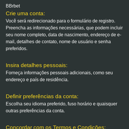
BBrbet
Crie uma conta:
Você será redirecionado para o formulário de registro.
Preencha as informações necessárias, que podem incluir
seu nome completo, data de nascimento, endereço de e-
mail, detalhes de contato, nome de usuário e senha
preferidos.
Insira detalhes pessoais:
Forneça informações pessoais adicionais, como seu
endereço e país de residência.
Definir preferências da conta:
Escolha seu idioma preferido, fuso horário e quaisquer
outras preferências da conta.
Concordar com os Termos e Condições: