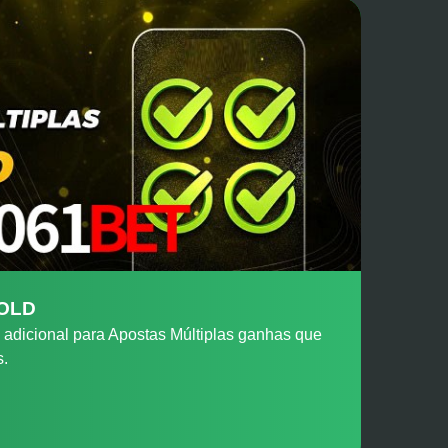
GOLD
adicional para Apostas Múltiplas ganhas que
s.