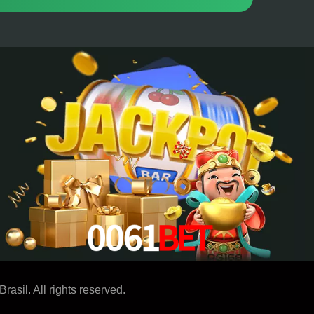
asil. All rights reserved.