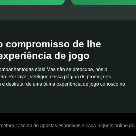
 o compromisso de lhe
experiência de jogo
companhar todas elas! Mas não se preocupe, nós o
o. Por favor, verifique nossa página de promoções
 e desfrutar de uma ótima experiência de jogo conosco no
elhor cassino de apostas esportivas e caça-níqueis online do Br