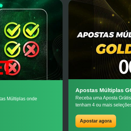
Apostas Múltiplas 
Receba uma Aposta Grátis 
as Múltiplas onde
tenham 4 ou mais seleçõe
Apostar agora