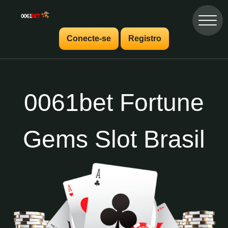
Conecte-se
Registro
0061bet Fortune
Gems Slot Brasil