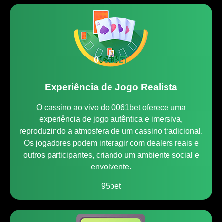
Experiência de Jogo Realista
O cassino ao vivo do 0061bet oferece uma
experiência de jogo autêntica e imersiva,
reproduzindo a atmosfera de um cassino tradicional.
Os jogadores podem interagir com dealers reais e
outros participantes, criando um ambiente social e
envolvente.
95bet