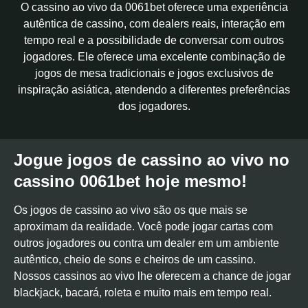
O cassino ao vivo da 0061bet oferece uma experiência
autêntica de cassino, com dealers reais, interação em
tempo real e a possibilidade de conversar com outros
jogadores. Ele oferece uma excelente combinação de
jogos de mesa tradicionais e jogos exclusivos de
inspiração asiática, atendendo a diferentes preferências
dos jogadores.
Jogue jogos de cassino ao vivo no
cassino 0061bet hoje mesmo!
Os jogos de cassino ao vivo são os que mais se
aproximam da realidade. Você pode jogar cartas com
outros jogadores ou contra um dealer em um ambiente
autêntico, cheio de sons e cheiros de um cassino.
Nossos cassinos ao vivo lhe oferecem a chance de jogar
blackjack, bacará, roleta e muito mais em tempo real.