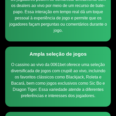
os dealers ao vivo por meio de um recurso de bate-
papo. Essa interação em tempo real dá um toque
pessoal à experiência de jogo e permite que os
jogadores façam perguntas ou comentários durante o
jogo.
Ampla seleção de jogos
O cassino ao vivo da 0061bet oferece uma seleção
diversificada de jogos com crupiê ao vivo, incluindo
os favoritos clássicos como Blackjack, Roleta e
Bacará, bem como jogos exclusivos como Sic Bo e
Dragon Tiger. Essa variedade atende a diferentes
preferências e interesses dos jogadores.