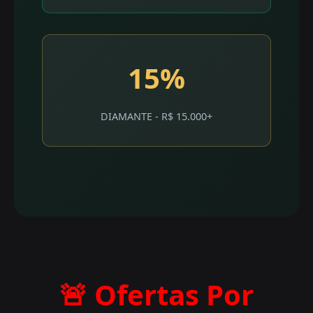
15%
DIAMANTE - R$ 15.000+
🚨 Ofertas Por