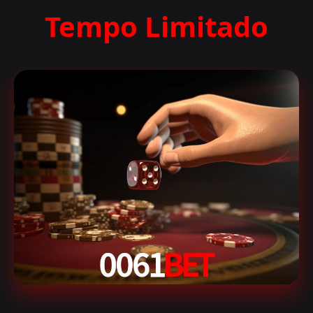
Tempo Limitado