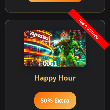
Happy Hour
50% Extra