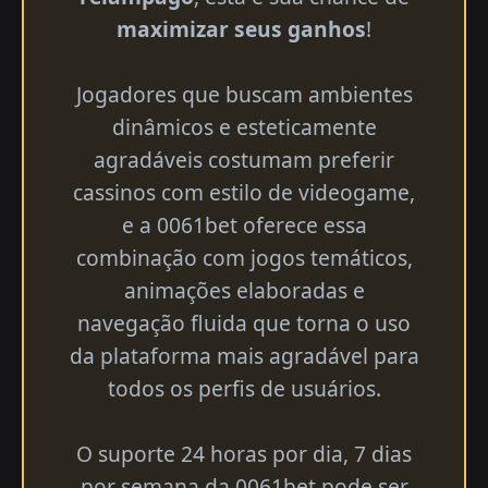
maximizar seus ganhos
!
Jogadores que buscam ambientes
dinâmicos e esteticamente
agradáveis costumam preferir
cassinos com estilo de videogame,
e a 0061bet oferece essa
combinação com jogos temáticos,
animações elaboradas e
navegação fluida que torna o uso
da plataforma mais agradável para
todos os perfis de usuários.
O suporte 24 horas por dia, 7 dias
por semana da 0061bet pode ser