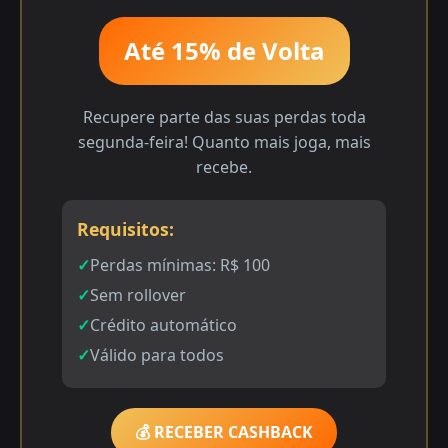
Até 15% de Volta
Recupere parte das suas perdas toda
segunda-feira! Quanto mais joga, mais
recebe.
Requisitos:
Perdas mínimas: R$ 100
Sem rollover
Crédito automático
Válido para todos
💰 RECEBER CASHBACK