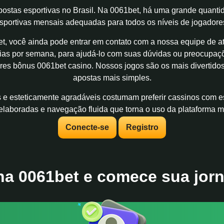
 apostas esportivas no Brasil. Na 0061bet, há uma grande quant
sportivas mensais adequadas para todos os níveis de jogadore
et, você ainda pode entrar em contato com a nossa equipe de a
 dias por semana, para ajudá-lo com suas dúvidas ou preocupaçõ
bônus 0061bet casino. Nossos jogos são os mais divertidos 
apostas mais simples.
 esteticamente agradáveis costumam preferir cassinos com es
aboradas e navegação fluida que torna o uso da plataforma mai
Conecte-se
Registro
na 0061bet e comece sua jor