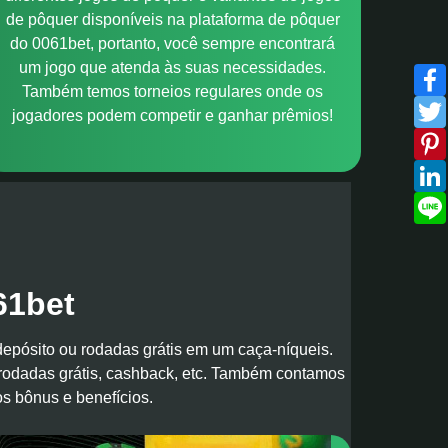
de pôquer disponíveis na plataforma de pôquer
do 0061bet, portanto, você sempre encontrará
um jogo que atenda às suas necessidades.
Também temos torneios regulares onde os
jogadores podem competir e ganhar prêmios!
61bet
depósito ou rodadas grátis em um caça-níqueis.
 rodadas grátis, cashback, etc. Também contamos
s bônus e benefícios.