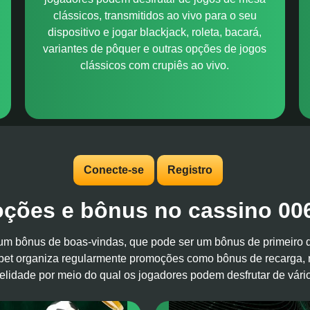
clássicos, transmitidos ao vivo para o seu
dispositivo e jogar blackjack, roleta, bacará,
variantes de pôquer e outras opções de jogos
clássicos com crupiês ao vivo.
Conecte-se
Registro
ções e bônus no cassino 00
a um bônus de boas-vindas, que pode ser um bônus de primeiro 
61bet organiza regularmente promoções como bônus de recarga,
lidade por meio do qual os jogadores podem desfrutar de vário