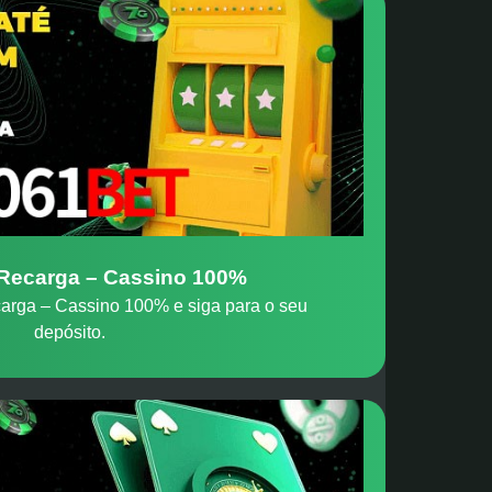
Recarga – Cassino 100%
arga – Cassino 100% e siga para o seu
depósito.