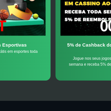
 Esportivas
5% de Cashback do
tis em esportes toda
Jogue nos seus jogos
semana e receba 5% de