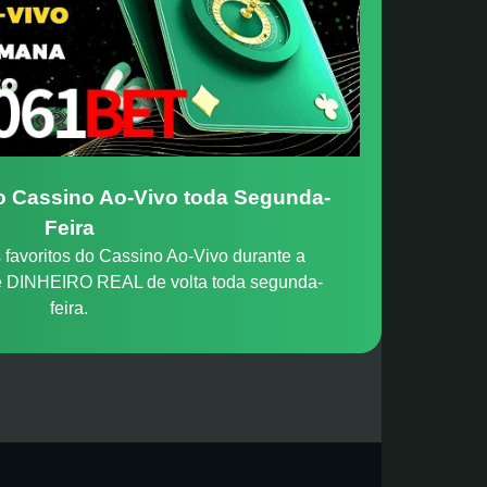
 Cassino Ao-Vivo toda Segunda-
Feira
 favoritos do Cassino Ao-Vivo durante a
 DINHEIRO REAL de volta toda segunda-
feira.