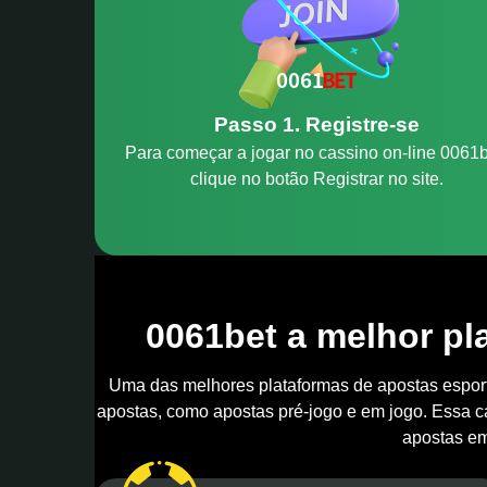
Passo 1. Registre-se
Para começar a jogar no cassino on-line 0061b
clique no botão Registrar no site.
0061bet a melhor pl
Uma das melhores plataformas de apostas esportiv
apostas, como apostas pré-jogo e em jogo. Essa ca
apostas em