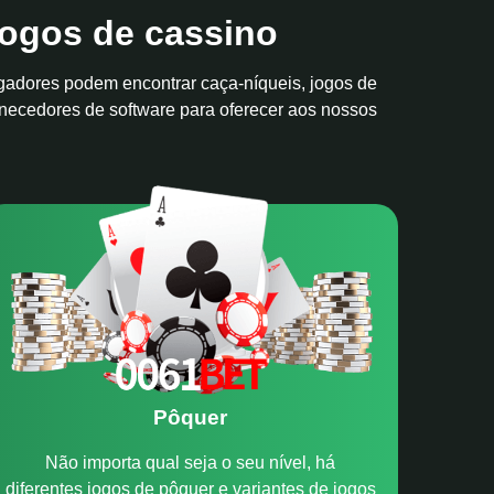
jogos de cassino
gadores podem encontrar caça-níqueis, jogos de
rnecedores de software para oferecer aos nossos
Pôquer
Não importa qual seja o seu nível, há
diferentes jogos de pôquer e variantes de jogos