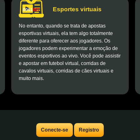
Esportes virtuais
No entanto, quando se trata de apostas
esportivas virtuais, ela tem algo totalmente
diferente para oferecer aos jogadores. Os
jogadores podem experimentar a emoção de
eventos esportivos ao vivo. Você pode assistir
e apostar em futebol virtual, corridas de
cavalos virtuais, corridas de cães virtuais e
muito mais.
Conecte-se
Registro