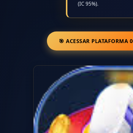
(IC 95%).
🎯 ACESSAR PLATAFORMA 0