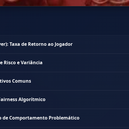
yer): Taxa de Retorno ao Jogador
de Risco e Variância
nitivos Comuns
Fairness Algorítmico
ção de Comportamento Problemático