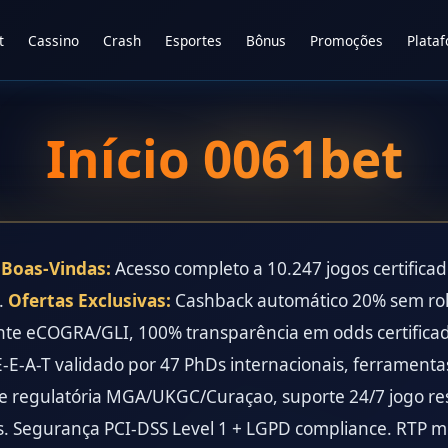
t
Cassino
Crash
Esportes
Bônus
Promoções
Plata
Início 0061bet
Boas-Vindas:
Acesso completo a 10.247 jogos certifica
.
Ofertas Exclusivas:
Cashback automático 20% sem rol
te eCOGRA/GLI, 100% transparência em odds certifica
E-A-T validado por 47 PhDs internacionais, ferramenta
de regulatória MGA/UKGC/Curaçao, suporte 24/7 jogo re
s. Segurança PCI-DSS Level 1 + LGPD compliance. RTP mé