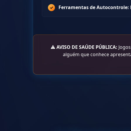
Ferramentas de Autocontrole: E
⚠️
AVISO DE SAÚDE PÚBLICA:
Jogos 
alguém que conhece apresenta 