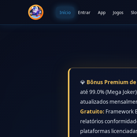
Início
Entrar
App
Jogos
Slo
💎
Bônus Premium de 
até 99.0% (Mega Joker)
atualizados mensalmen
Gratuito:
Framework E-
relatórios conformida
plataformas licenciada