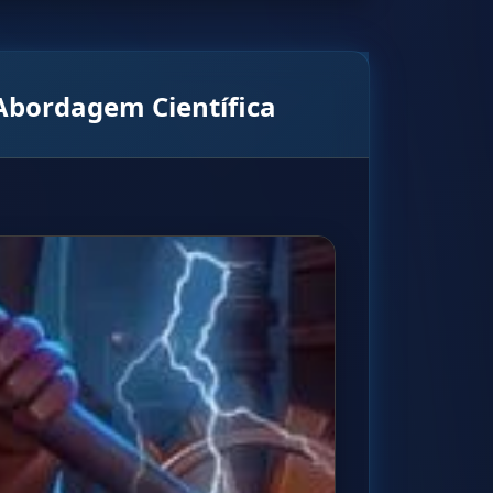
Abordagem Científica